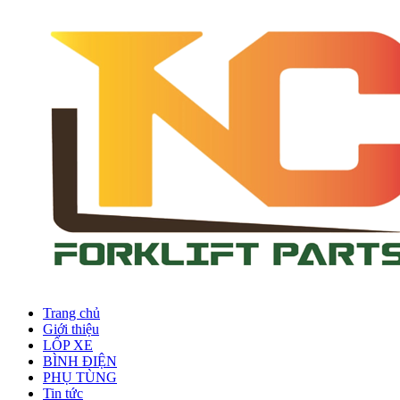
Trang chủ
Giới thiệu
LỐP XE
BÌNH ĐIỆN
PHỤ TÙNG
Tin tức