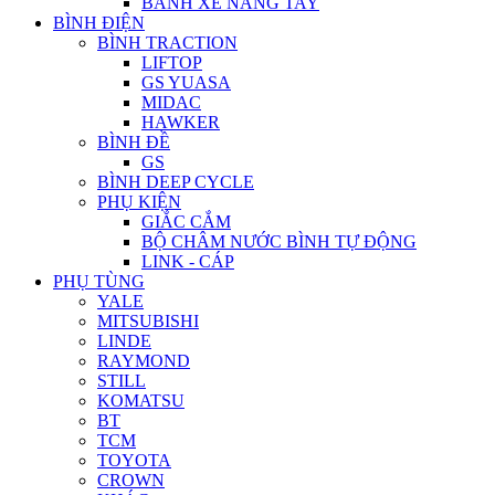
BÁNH XE NÂNG TAY
BÌNH ĐIỆN
BÌNH TRACTION
LIFTOP
GS YUASA
MIDAC
HAWKER
BÌNH ĐỀ
GS
BÌNH DEEP CYCLE
PHỤ KIỆN
GIẮC CẮM
BỘ CHÂM NƯỚC BÌNH TỰ ĐỘNG
LINK - CÁP
PHỤ TÙNG
YALE
MITSUBISHI
LINDE
RAYMOND
STILL
KOMATSU
BT
TCM
TOYOTA
CROWN