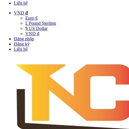
Liên hệ
VND
đ
Euro €
£ Pound Sterling
$ US Dollar
VND đ
Đăng nhập
Đăng ký
Liên hệ