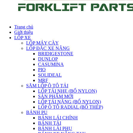
Trang chủ
Giới thiệu
LỐP XE
LỐP MÁY CÀY
LỐP ĐẶC XE NÂNG
BRIDIGESTONE
DUNLOP
CASUMINA
PIO
SOLIDEAL
MRF
SĂM LỐP Ô TÔ TẢI
LỐP TẢI NHẸ (BỐ NYLON)
SẢN PHẨM MỚI
LỐP TẢI NẶNG (BỐ NYLON)
LỐP Ô TÔ RADIAL (BỐ THÉP)
BÁNH PU
BÁNH LÁI CHÍNH
BÁNH TẢI
BÁNH LÁI PHỤ