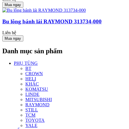
Mua ngay
Bu lông bánh lái RAYMOND 313734-000
Liên hệ
Mua ngay
Danh mục sản phẩm
PHỤ TÙNG
BT
CROWN
HELI
KHÁC
KOMATSU
LINDE
MITSUBISHI
RAYMOND
STILL
TCM
TOYOTA
YALE