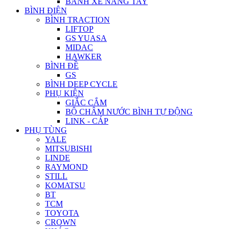
BÁNH XE NÂNG TAY
BÌNH ĐIỆN
BÌNH TRACTION
LIFTOP
GS YUASA
MIDAC
HAWKER
BÌNH ĐỀ
GS
BÌNH DEEP CYCLE
PHỤ KIỆN
GIẮC CẮM
BỘ CHÂM NƯỚC BÌNH TỰ ĐỘNG
LINK - CÁP
PHỤ TÙNG
YALE
MITSUBISHI
LINDE
RAYMOND
STILL
KOMATSU
BT
TCM
TOYOTA
CROWN