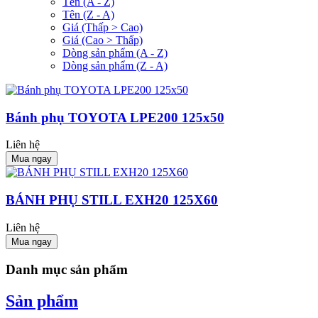
Tên (A - Z)
Tên (Z - A)
Giá (Thấp > Cao)
Giá (Cao > Thấp)
Dòng sản phẩm (A - Z)
Dòng sản phẩm (Z - A)
Bánh phụ TOYOTA LPE200 125x50
Liên hệ
Mua ngay
BÁNH PHỤ STILL EXH20 125X60
Liên hệ
Mua ngay
Danh mục sản phẩm
Sản phẩm