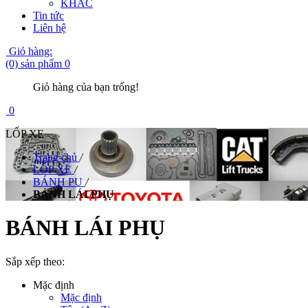
KHÁC
Tin tức
Liên hệ
Giỏ hàng:
(0) sản phẩm
0
Giỏ hàng của bạn trống!
0
LỐP XE
Trang chủ
/
LỐP XE
/
BÁNH PU
/
BÁNH LÁI PHỤ
BÁNH LÁI PHỤ
Sắp xếp theo:
Mặc định
Mặc định