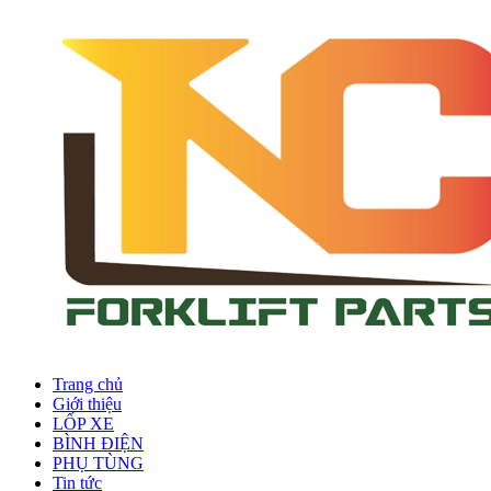
Trang chủ
Giới thiệu
LỐP XE
BÌNH ĐIỆN
PHỤ TÙNG
Tin tức