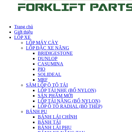
Trang chủ
Giới thiệu
LỐP XE
LỐP MÁY CÀY
LỐP ĐẶC XE NÂNG
BRIDIGESTONE
DUNLOP
CASUMINA
PIO
SOLIDEAL
MRF
SĂM LỐP Ô TÔ TẢI
LỐP TẢI NHẸ (BỐ NYLON)
SẢN PHẨM MỚI
LỐP TẢI NẶNG (BỐ NYLON)
LỐP Ô TÔ RADIAL (BỐ THÉP)
BÁNH PU
BÁNH LÁI CHÍNH
BÁNH TẢI
BÁNH LÁI PHỤ