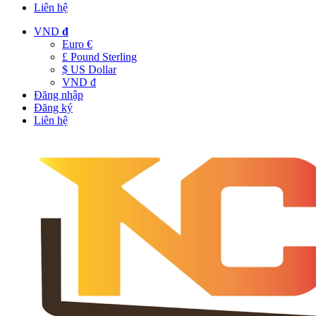
Liên hệ
VND
đ
Euro €
£ Pound Sterling
$ US Dollar
VND đ
Đăng nhập
Đăng ký
Liên hệ