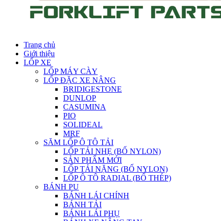
Trang chủ
Giới thiệu
LỐP XE
LỐP MÁY CÀY
LỐP ĐẶC XE NÂNG
BRIDIGESTONE
DUNLOP
CASUMINA
PIO
SOLIDEAL
MRF
SĂM LỐP Ô TÔ TẢI
LỐP TẢI NHẸ (BỐ NYLON)
SẢN PHẨM MỚI
LỐP TẢI NẶNG (BỐ NYLON)
LỐP Ô TÔ RADIAL (BỐ THÉP)
BÁNH PU
BÁNH LÁI CHÍNH
BÁNH TẢI
BÁNH LÁI PHỤ