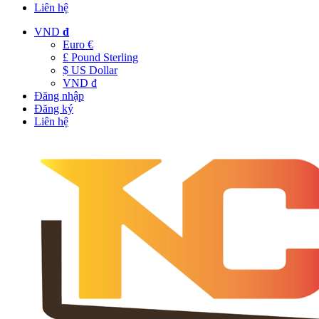
Liên hệ
VND
đ
Euro €
£ Pound Sterling
$ US Dollar
VND đ
Đăng nhập
Đăng ký
Liên hệ