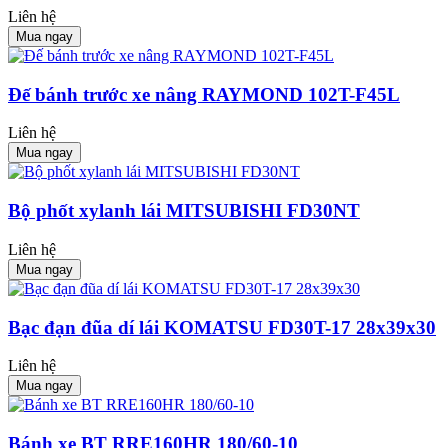
Liên hệ
Mua ngay
Đế bánh trước xe nâng RAYMOND 102T-F45L
Liên hệ
Mua ngay
Bộ phốt xylanh lái MITSUBISHI FD30NT
Liên hệ
Mua ngay
Bạc đạn đũa dí lái KOMATSU FD30T-17 28x39x30
Liên hệ
Mua ngay
Bánh xe BT RRE160HR 180/60-10