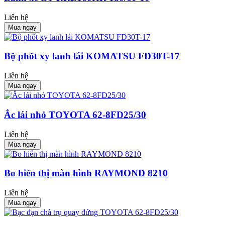
Liên hệ
Mua ngay
Bộ phốt xy lanh lái KOMATSU FD30T-17
Liên hệ
Mua ngay
Ắc lái nhỏ TOYOTA 62-8FD25/30
Liên hệ
Mua ngay
Bo hiển thị màn hình RAYMOND 8210
Liên hệ
Mua ngay