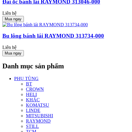
Đai ốc bánh lái RAYMOND 313046-000
Liên hệ
Mua ngay
Bu lông bánh lái RAYMOND 313734-000
Liên hệ
Mua ngay
Danh mục sản phẩm
PHỤ TÙNG
BT
CROWN
HELI
KHÁC
KOMATSU
LINDE
MITSUBISHI
RAYMOND
STILL
TCM