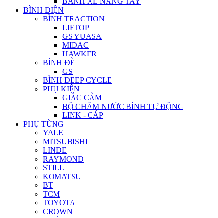
BÁNH XE NÂNG TAY
BÌNH ĐIỆN
BÌNH TRACTION
LIFTOP
GS YUASA
MIDAC
HAWKER
BÌNH ĐỀ
GS
BÌNH DEEP CYCLE
PHỤ KIỆN
GIẮC CẮM
BỘ CHÂM NƯỚC BÌNH TỰ ĐỘNG
LINK - CÁP
PHỤ TÙNG
YALE
MITSUBISHI
LINDE
RAYMOND
STILL
KOMATSU
BT
TCM
TOYOTA
CROWN