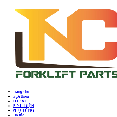
Trang chủ
Giới thiệu
LỐP XE
BÌNH ĐIỆN
PHỤ TÙNG
Tin tức