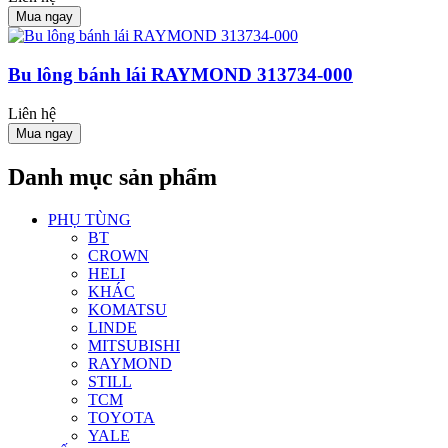
Mua ngay
Bu lông bánh lái RAYMOND 313734-000
Liên hệ
Mua ngay
Danh mục sản phẩm
PHỤ TÙNG
BT
CROWN
HELI
KHÁC
KOMATSU
LINDE
MITSUBISHI
RAYMOND
STILL
TCM
TOYOTA
YALE