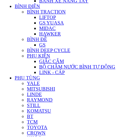
BÁNH XE NÂNG TAY
BÌNH ĐIỆN
BÌNH TRACTION
LIFTOP
GS YUASA
MIDAC
HAWKER
BÌNH ĐỀ
GS
BÌNH DEEP CYCLE
PHỤ KIỆN
GIẮC CẮM
BỘ CHÂM NƯỚC BÌNH TỰ ĐỘNG
LINK - CÁP
PHỤ TÙNG
YALE
MITSUBISHI
LINDE
RAYMOND
STILL
KOMATSU
BT
TCM
TOYOTA
CROWN