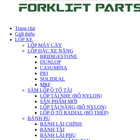
Trang chủ
Giới thiệu
LỐP XE
LỐP MÁY CÀY
LỐP ĐẶC XE NÂNG
BRIDIGESTONE
DUNLOP
CASUMINA
PIO
SOLIDEAL
MRF
SĂM LỐP Ô TÔ TẢI
LỐP TẢI NHẸ (BỐ NYLON)
SẢN PHẨM MỚI
LỐP TẢI NẶNG (BỐ NYLON)
LỐP Ô TÔ RADIAL (BỐ THÉP)
BÁNH PU
BÁNH LÁI CHÍNH
BÁNH TẢI
BÁNH LÁI PHỤ