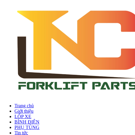
Trang chủ
Giới thiệu
LỐP XE
BÌNH ĐIỆN
PHỤ TÙNG
Tin tức