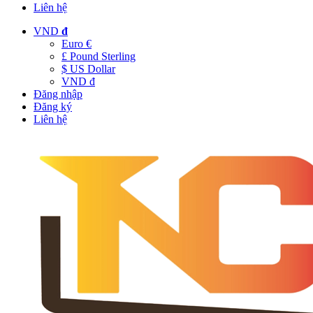
Liên hệ
VND
đ
Euro €
£ Pound Sterling
$ US Dollar
VND đ
Đăng nhập
Đăng ký
Liên hệ