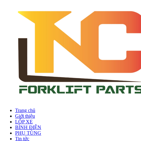
Trang chủ
Giới thiệu
LỐP XE
BÌNH ĐIỆN
PHỤ TÙNG
Tin tức