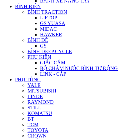
BÁNH XE NÂNG TAY
BÌNH ĐIỆN
BÌNH TRACTION
LIFTOP
GS YUASA
MIDAC
HAWKER
BÌNH ĐỀ
GS
BÌNH DEEP CYCLE
PHỤ KIỆN
GIẮC CẮM
BỘ CHÂM NƯỚC BÌNH TỰ ĐỘNG
LINK - CÁP
PHỤ TÙNG
YALE
MITSUBISHI
LINDE
RAYMOND
STILL
KOMATSU
BT
TCM
TOYOTA
CROWN