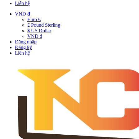
Liên hệ
VND
đ
Euro €
£ Pound Sterling
$ US Dollar
VND đ
Đăng nhập
Đăng ký
Liên hệ