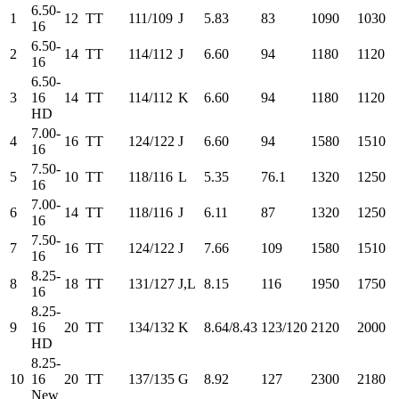
6.50-
1
12
TT
111/109
J
5.83
83
1090
1030
16
6.50-
2
14
TT
114/112
J
6.60
94
1180
1120
16
6.50-
3
16
14
TT
114/112
K
6.60
94
1180
1120
HD
7.00-
4
16
TT
124/122
J
6.60
94
1580
1510
16
7.50-
5
10
TT
118/116
L
5.35
76.1
1320
1250
16
7.00-
6
14
TT
118/116
J
6.11
87
1320
1250
16
7.50-
7
16
TT
124/122
J
7.66
109
1580
1510
16
8.25-
8
18
TT
131/127
J,L
8.15
116
1950
1750
16
8.25-
9
16
20
TT
134/132
K
8.64/8.43
123/120
2120
2000
HD
8.25-
10
16
20
TT
137/135
G
8.92
127
2300
2180
New