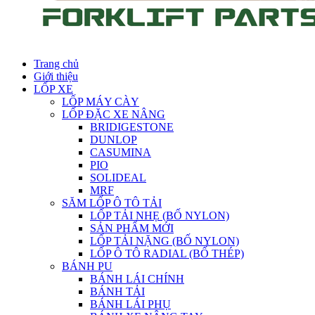
Trang chủ
Giới thiệu
LỐP XE
LỐP MÁY CÀY
LỐP ĐẶC XE NÂNG
BRIDIGESTONE
DUNLOP
CASUMINA
PIO
SOLIDEAL
MRF
SĂM LỐP Ô TÔ TẢI
LỐP TẢI NHẸ (BỐ NYLON)
SẢN PHẨM MỚI
LỐP TẢI NẶNG (BỐ NYLON)
LỐP Ô TÔ RADIAL (BỐ THÉP)
BÁNH PU
BÁNH LÁI CHÍNH
BÁNH TẢI
BÁNH LÁI PHỤ