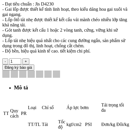
- Đạt tiêu chuẩn : Jis D4230
- Gai lốp được thiết kế tính linh hoạt, theo kiểu dáng hoa gai xuôi và
gai ngang.
- Lốp ôtô tải nhẹ được thiết kế kết cấu vải mành chéo nhiều lớp tăng
khả năng tải.
- Gót tanh được kết cấu 1 hoặc 2 vòng tanh, cứng, vững khi sử
dụng.
- Lốp tải nhẹ hiệu quả nhất cho các cung đường ngắn, sản phẩm sử
dụng trong đô thị, linh hoạt, chống cắt chém.
- Độ bền, hiệu quả kinh tế cao. tiết kiệm chi phí.
-
+
Đăng ký báo giá
Mô tả
Tải trọng tối
Loại
Chỉ số
Áp lực bơm
đa
Quy
TT
PR
cách
Tốc
TT/TL
Tải
kgf/cm2
PSI
Đơn/kg
Đôi/kg
độ