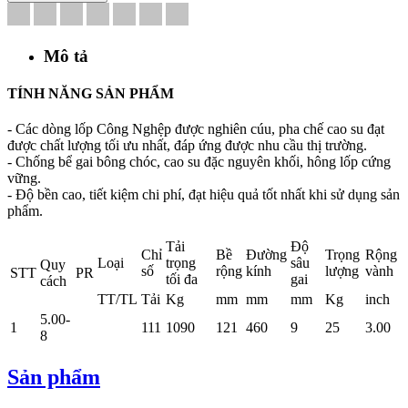
Mô tả
TÍNH NĂNG SẢN PHẨM
- Các dòng lốp Công Nghệp được nghiên cúu, pha chế cao su đạt
được chất lượng tối ưu nhất, đáp ứng được nhu cầu thị trường.
- Chống bể gai bông chóc, cao su đặc nguyên khối, hông lốp cứng
vững.
- Độ bền cao, tiết kiệm chi phí, đạt hiệu quả tốt nhất khi sử dụng sản
phẩm.
Tải
Độ
Chỉ
Bề
Đường
Trọng
Rộng
Loại
trọng
sâu
Quy
số
rộng
kính
lượng
vành
STT
PR
tối đa
gai
cách
TT/TL
Tải
Kg
mm
mm
mm
Kg
inch
5.00-
1
111
1090
121
460
9
25
3.00
8
Sản phẩm