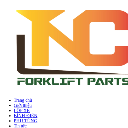
Trang chủ
Giới thiệu
LỐP XE
BÌNH ĐIỆN
PHỤ TÙNG
Tin tức