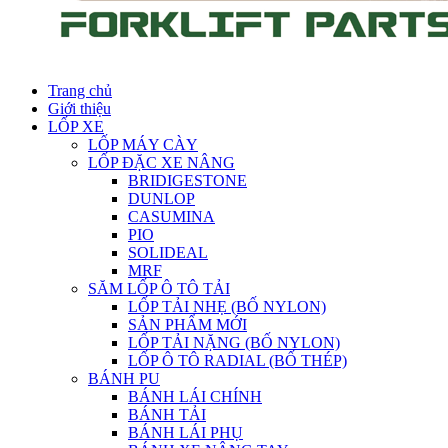
Trang chủ
Giới thiệu
LỐP XE
LỐP MÁY CÀY
LỐP ĐẶC XE NÂNG
BRIDIGESTONE
DUNLOP
CASUMINA
PIO
SOLIDEAL
MRF
SĂM LỐP Ô TÔ TẢI
LỐP TẢI NHẸ (BỐ NYLON)
SẢN PHẨM MỚI
LỐP TẢI NẶNG (BỐ NYLON)
LỐP Ô TÔ RADIAL (BỐ THÉP)
BÁNH PU
BÁNH LÁI CHÍNH
BÁNH TẢI
BÁNH LÁI PHỤ