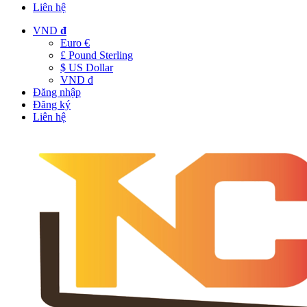
Liên hệ
VND
đ
Euro €
£ Pound Sterling
$ US Dollar
VND đ
Đăng nhập
Đăng ký
Liên hệ