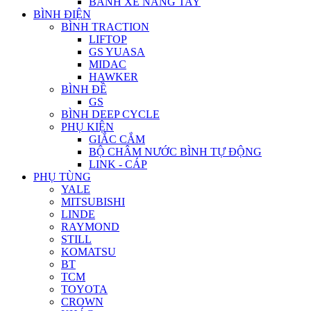
BÁNH XE NÂNG TAY
BÌNH ĐIỆN
BÌNH TRACTION
LIFTOP
GS YUASA
MIDAC
HAWKER
BÌNH ĐỀ
GS
BÌNH DEEP CYCLE
PHỤ KIỆN
GIẮC CẮM
BỘ CHÂM NƯỚC BÌNH TỰ ĐỘNG
LINK - CÁP
PHỤ TÙNG
YALE
MITSUBISHI
LINDE
RAYMOND
STILL
KOMATSU
BT
TCM
TOYOTA
CROWN