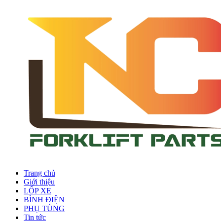
Trang chủ
Giới thiệu
LỐP XE
BÌNH ĐIỆN
PHỤ TÙNG
Tin tức