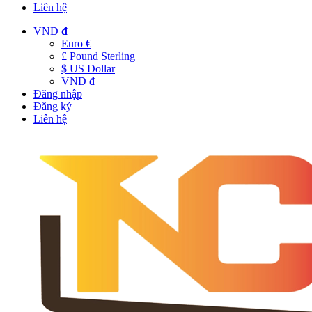
Liên hệ
VND
đ
Euro €
£ Pound Sterling
$ US Dollar
VND đ
Đăng nhập
Đăng ký
Liên hệ