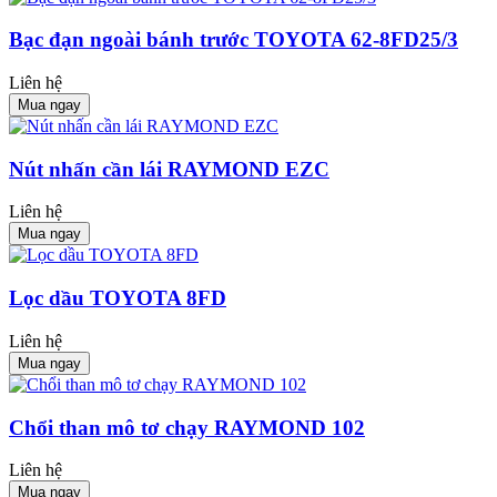
Bạc đạn ngoài bánh trước TOYOTA 62-8FD25/3
Liên hệ
Mua ngay
Nút nhấn cần lái RAYMOND EZC
Liên hệ
Mua ngay
Lọc dầu TOYOTA 8FD
Liên hệ
Mua ngay
Chổi than mô tơ chạy RAYMOND 102
Liên hệ
Mua ngay