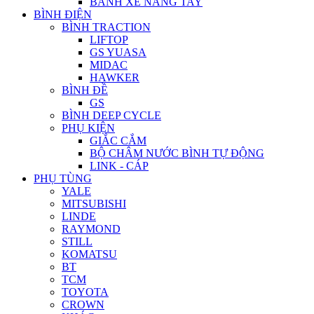
BÁNH XE NÂNG TAY
BÌNH ĐIỆN
BÌNH TRACTION
LIFTOP
GS YUASA
MIDAC
HAWKER
BÌNH ĐỀ
GS
BÌNH DEEP CYCLE
PHỤ KIỆN
GIẮC CẮM
BỘ CHÂM NƯỚC BÌNH TỰ ĐỘNG
LINK - CÁP
PHỤ TÙNG
YALE
MITSUBISHI
LINDE
RAYMOND
STILL
KOMATSU
BT
TCM
TOYOTA
CROWN