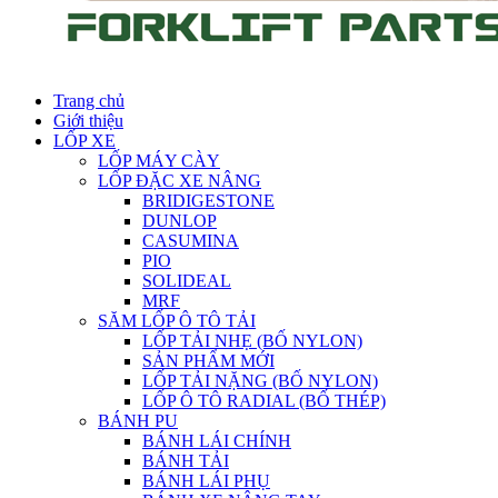
Trang chủ
Giới thiệu
LỐP XE
LỐP MÁY CÀY
LỐP ĐẶC XE NÂNG
BRIDIGESTONE
DUNLOP
CASUMINA
PIO
SOLIDEAL
MRF
SĂM LỐP Ô TÔ TẢI
LỐP TẢI NHẸ (BỐ NYLON)
SẢN PHẨM MỚI
LỐP TẢI NẶNG (BỐ NYLON)
LỐP Ô TÔ RADIAL (BỐ THÉP)
BÁNH PU
BÁNH LÁI CHÍNH
BÁNH TẢI
BÁNH LÁI PHỤ