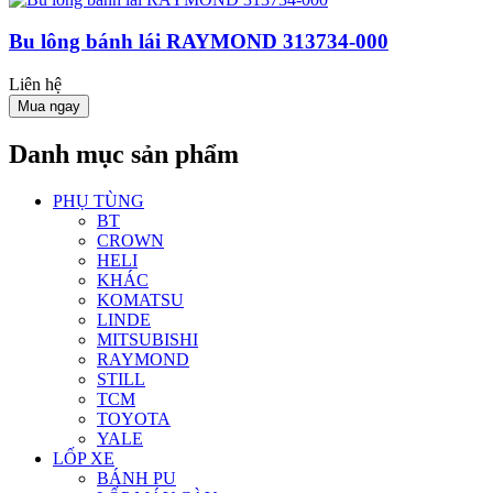
Bu lông bánh lái RAYMOND 313734-000
Liên hệ
Mua ngay
Danh mục sản phẩm
PHỤ TÙNG
BT
CROWN
HELI
KHÁC
KOMATSU
LINDE
MITSUBISHI
RAYMOND
STILL
TCM
TOYOTA
YALE
LỐP XE
BÁNH PU